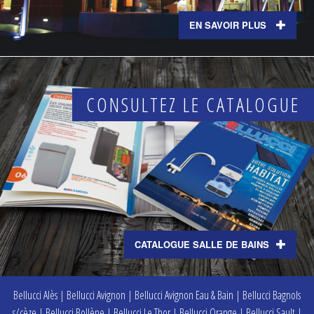
EN SAVOIR PLUS
CONSULTEZ LE CATALOGUE
CATALOGUE SALLE DE BAINS
Bellucci Alès
|
Bellucci Avignon
|
Bellucci Avignon Eau & Bain
|
Bellucci Bagnols
s/cèze
|
Bellucci Bollène
|
Bellucci Le Thor
|
Bellucci Orange
|
Bellucci Sault
|