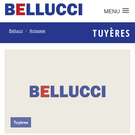
MENU
TUYÈRES
Bellucci
Arrosage
Tuyères